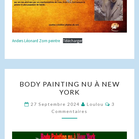
Anders Léonard Zorn peintre
Télécharger
BODY
BODY PAINTING NU À NEW
PAINTING
YORK
NU
À
Commentai
27 Septembre 2024
Loulou
3
NEW
Commentaires
YORK