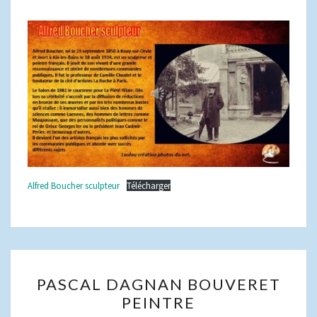
Alfred Boucher sculpteur
Télécharger
PASCAL
PASCAL DAGNAN BOUVERET
DAGNAN
PEINTRE
BOUVERET