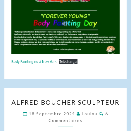
Body Painting nu à New York
Télécharger
ALFRED
ALFRED BOUCHER SCULPTEUR
BOUCHER
SCULPTEUR
Commentai
18 Septembre 2024
Loulou
6
Commentaires