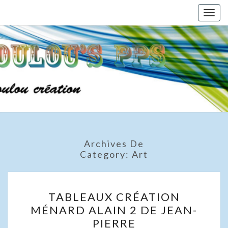
Skip
Togg
to
navig
content
Archives De
Category:
Art
TABLEAUX
TABLEAUX CRÉATION
CRÉATION
MÉNARD ALAIN 2 DE JEAN-
MÉNARD
PIERRE
ALAIN