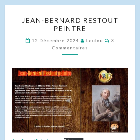
JEAN-
JEAN-BERNARD RESTOUT
BERNARD
PEINTRE
RESTOUT
PEINTRE
Commentair
12 Décembre 2024
Loulou
3
Commentaires