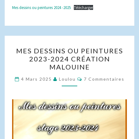
Mes dessins ou peintures 2024 -2025
Télécharger
MES
MES DESSINS OU PEINTURES
DESSINS
2023-2024 CRÉATION
OU
MALOUINE
PEINTURES
2023-
Commentaires
4 Mars 2025
Loulou
7 Commentaires
2024
CRÉATION
MALOUINE