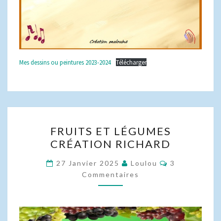
Mes dessins ou peintures 2023-2024
Télécharger
FRUITS
FRUITS ET LÉGUMES
ET
CRÉATION RICHARD
LÉGUMES
CRÉATION
Commentaire
27 Janvier 2025
Loulou
3
RICHARD
Commentaires