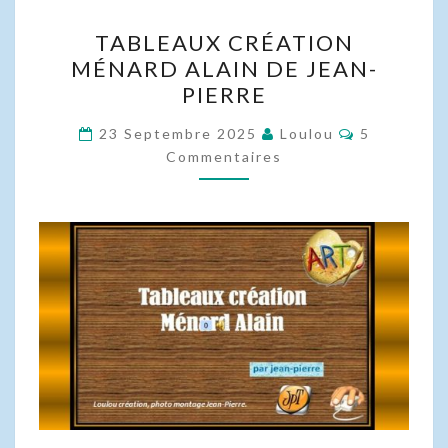
TABLEAUX
TABLEAUX CRÉATION
CRÉATION
MÉNARD ALAIN DE JEAN-
MÉNARD
PIERRE
ALAIN
DE
Commentai
23 Septembre 2025
Loulou
5
JEAN-
Commentaires
PIERRE