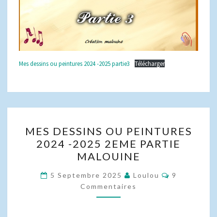
Mes dessins ou peintures 2024 -2025 partie3
Télécharger
MES
MES DESSINS OU PEINTURES
DESSINS
2024 -2025 2EME PARTIE
OU
MALOUINE
PEINTURES
2024
Commentair
5 Septembre 2025
Loulou
9
-2025
Commentaires
2EME
PARTIE