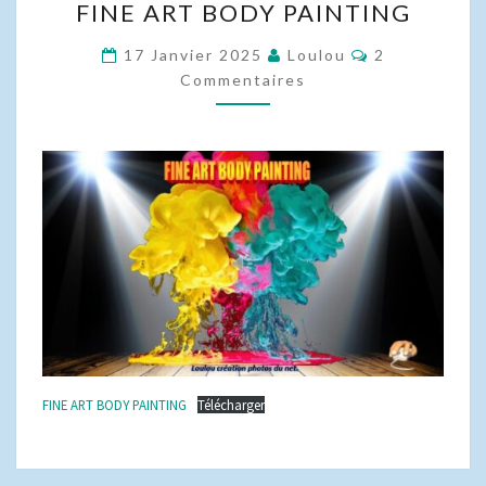
FINE ART BODY PAINTING
ART
BODY
Commentaire
17 Janvier 2025
Loulou
2
PAINTING
Commentaires
FINE ART BODY PAINTING
Télécharger