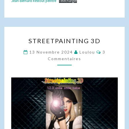
Jean-Bernard Restout peintre
Télécharger
STREETPAINTING
STREETPAINTING 3D
3D
Commentair
13 Novembre 2024
Loulou
3
Commentaires