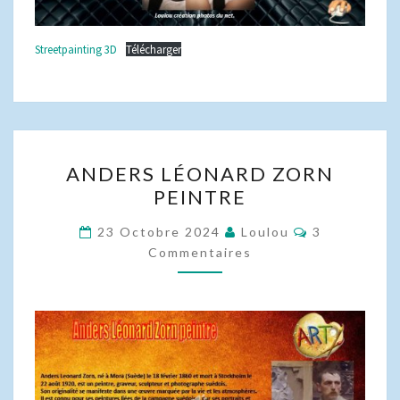
Streetpainting 3D
Télécharger
ANDERS
ANDERS LÉONARD ZORN
LÉONARD
PEINTRE
ZORN
PEINTRE
Commentair
23 Octobre 2024
Loulou
3
Commentaires