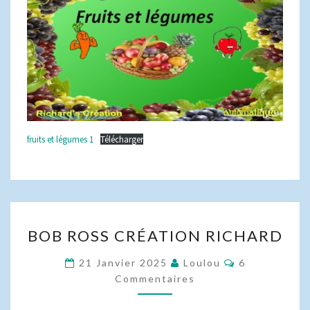
fruits et légumes 1
Télécharger
BOB
BOB ROSS CRÉATION RICHARD
ROSS
CRÉATION
Commentaire
21 Janvier 2025
Loulou
6
RICHARD
Commentaires