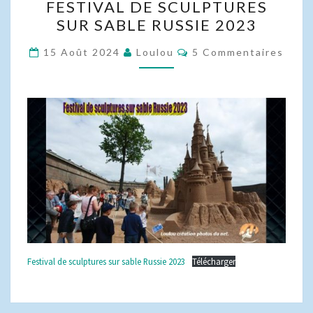
FESTIVAL DE SCULPTURES
DE
SUR SABLE RUSSIE 2023
SCULPTURES
SUR
Commentaires
15 Août 2024
Loulou
5 Commentaires
SABLE
RUSSIE
2023
Festival de sculptures sur sable Russie 2023
Télécharger