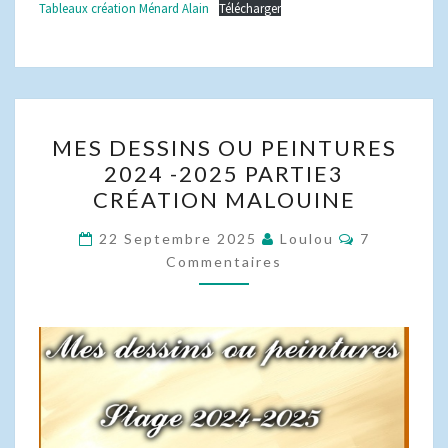
Tableaux création Ménard Alain
Télécharger
MES
MES DESSINS OU PEINTURES
DESSINS
2024 -2025 PARTIE3
OU
CRÉATION MALOUINE
PEINTURES
2024
Commentai
22 Septembre 2025
Loulou
7
-2025
Commentaires
PARTIE3
CRÉATION
MALOUINE