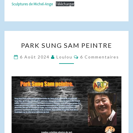
Sculptures de Michel-Ange
Télécharger
PARK
PARK SUNG SAM PEINTRE
SUNG
SAM
Commentaires
6 Août 2024
Loulou
6 Commentaires
PEINTRE