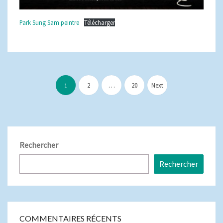
Park Sung Sam peintre
Télécharger
Pagination
des
2
…
20
Next
1
publications
Rechercher
Rechercher
COMMENTAIRES RÉCENTS