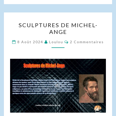
SCULPTURES
SCULPTURES DE MICHEL-
DE
ANGE
MICHEL-
ANGE
Commentaires
8 Août 2024
Loulou
2 Commentaires