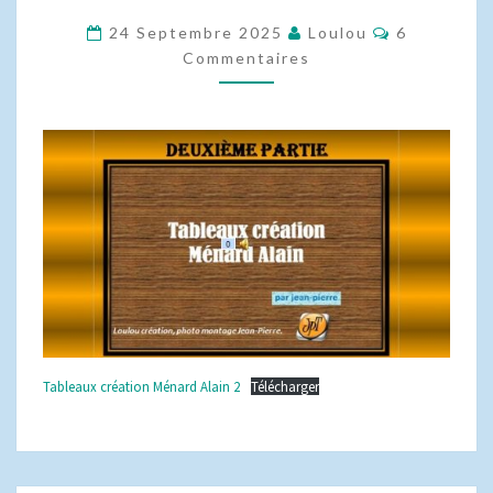
2
Commentai
24 Septembre 2025
Loulou
6
DE
Commentaires
JEAN-
PIERRE
Tableaux création Ménard Alain 2
Télécharger