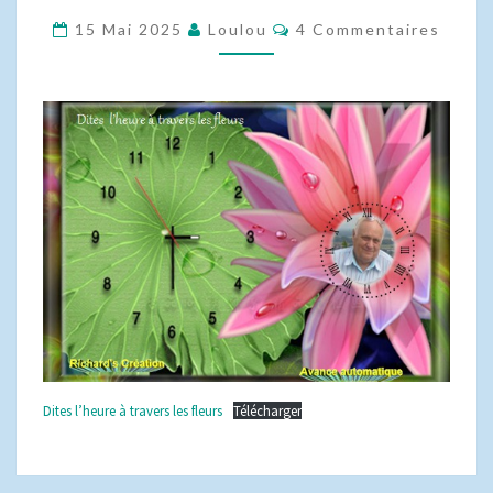
TRAVERS
Commentaires
15 Mai 2025
Loulou
4 Commentaires
LES
FLEURS
CRÉATION
RICHARD
Dites l’heure à travers les fleurs
Télécharger