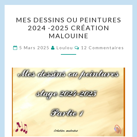
MES
MES DESSINS OU PEINTURES
DESSINS
2024 -2025 CRÉATION
OU
MALOUINE
PEINTURES
2024
Commentaires
5 Mars 2025
Loulou
12 Commentaires
-2025
CRÉATION
MALOUINE