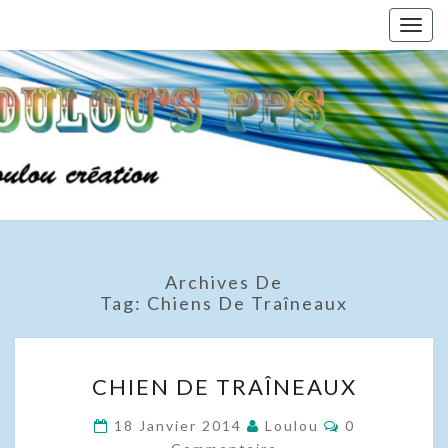
Skip
Togg
to
navig
content
Archives De
Tag:
Chiens De Traîneaux
CHIEN
CHIEN DE TRAÎNEAUX
DE
TRAÎNEAUX
Commentaire
18 Janvier 2014
Loulou
0