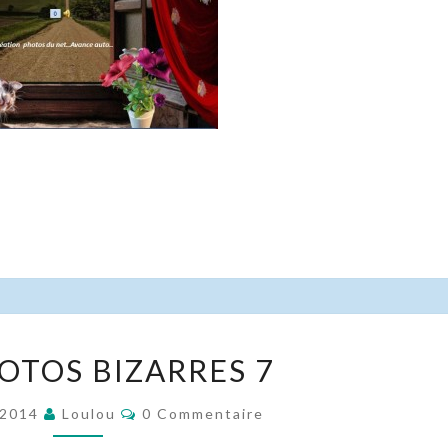
DES
OTOS BIZARRES 7
PHOTOS
BIZARRES
Commentaires
 2014
Loulou
0 Commentaire
7