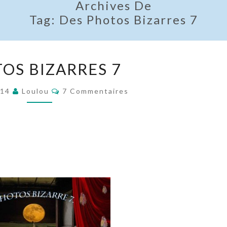
Archives De
Tag:
Des Photos Bizarres 7
PHOTOS
OS BIZARRES 7
BIZARRES
7
Commentaires
014
Loulou
7 Commentaires