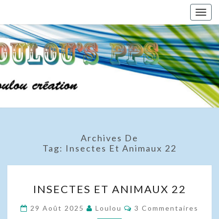
Skip
Togg
to
navig
content
Archives De
Tag:
Insectes Et Animaux 22
INSECTES
INSECTES ET ANIMAUX 22
ET
ANIMAUX
Commentaires
29 Août 2025
Loulou
3 Commentaires
22