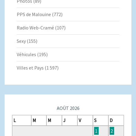
Photos
(89)
PPS de Malouine
(772)
Radio Web-Cramé
(107)
Sexy
(155)
Véhicules
(195)
Villes et Pays
(1 597)
AOÛT 2026
L
M
M
J
V
S
D
1
2