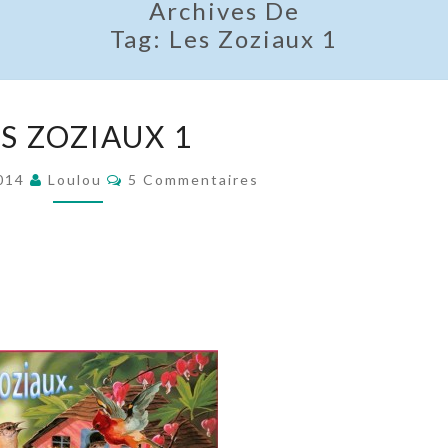
Archives De
Tag:
Les Zoziaux 1
LES
S ZOZIAUX 1
ZOZIAUX
1
Commentaires
2014
Loulou
5 Commentaires