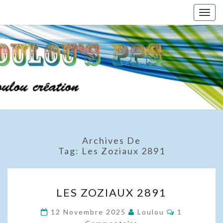
Skip
Togg
to
navig
content
Archives De
Tag:
Les Zoziaux 2891
LES
LES ZOZIAUX 2891
ZOZIAUX
2891
Commentair
12 Novembre 2025
Loulou
1