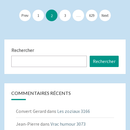
Pagination
des
Prev
1
3
…
629
Next
2
publications
Rechercher
Rechercher
COMMENTAIRES RÉCENTS
Convert Gerard
dans
Les zoziaux 3166
Jean-Pierre
dans
Vrac humour 3073