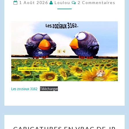
3162
Commentaires
1 Août 2026
Loulou
2 Commentaires
Les zoziaux 3162
Télécharger
CARICATURES
CARICATURES EN VRAC DE JP