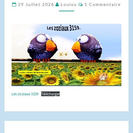
3159
Commentaires
29 Juillet 2026
Loulou
1 Commentaire
Les zoziaux 3159
Télécharger
FLORE