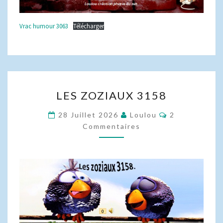
Vrac humour 3063
Télécharger
LES
LES ZOZIAUX 3158
ZOZIAUX
3158
Commentaire
28 Juillet 2026
Loulou
2
Commentaires