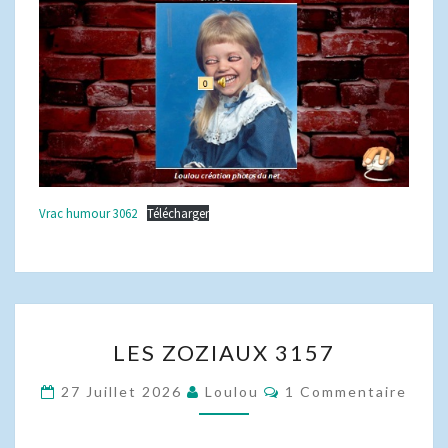
Vrac humour 3062
Télécharger
LES
LES ZOZIAUX 3157
ZOZIAUX
3157
Commentaires
27 Juillet 2026
Loulou
1 Commentaire