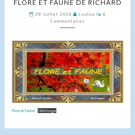
FLORE ET FAUNE DE RICHARD
ET
FAUNE
Commentaire
28 Juillet 2026
Loulou
6
DE
Commentaires
RICHARD
Flore et Faune
Télécharger