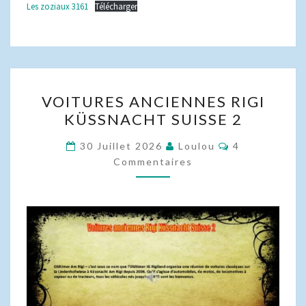
Les zoziaux 3161
Télécharger
VOITURES
VOITURES ANCIENNES RIGI
ANCIENNES
KÜSSNACHT SUISSE 2
RIGI
KÜSSNACHT
Commentaire
30 Juillet 2026
Loulou
4
SUISSE
Commentaires
2