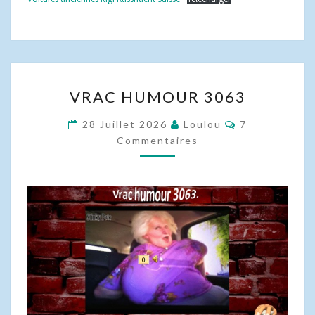
VRAC
VRAC HUMOUR 3063
HUMOUR
3063
Commentaire
28 Juillet 2026
Loulou
7
Commentaires