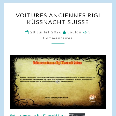
VOITURES
VOITURES ANCIENNES RIGI
ANCIENNES
KÜSSNACHT SUISSE
RIGI
KÜSSNACHT
Commentaire
28 Juillet 2026
Loulou
5
SUISSE
Commentaires
Voitures anciennes Rigi Küssnacht Suisse
Télécharger