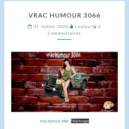
VRAC
VRAC HUMOUR 3066
HUMOUR
3066
Commentaire
31 Juillet 2026
Loulou
2
Commentaires
Vrac humour 3066
Télécharger