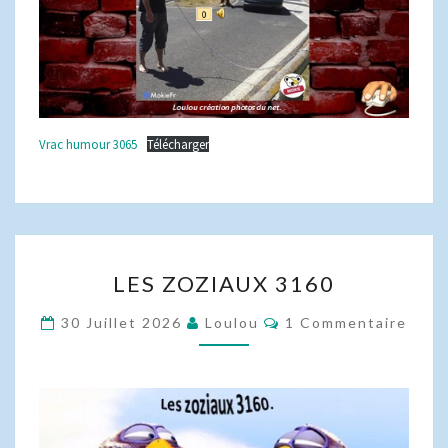
Vrac humour 3065
Télécharger
LES
LES ZOZIAUX 3160
ZOZIAUX
3160
Commentaires
30 Juillet 2026
Loulou
1 Commentaire