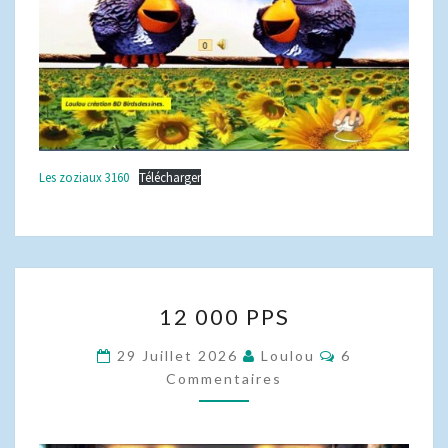
Les zoziaux 3160
Télécharger
12
12 000 PPS
000
PPS
Commentaire
29 Juillet 2026
Loulou
6
Commentaires