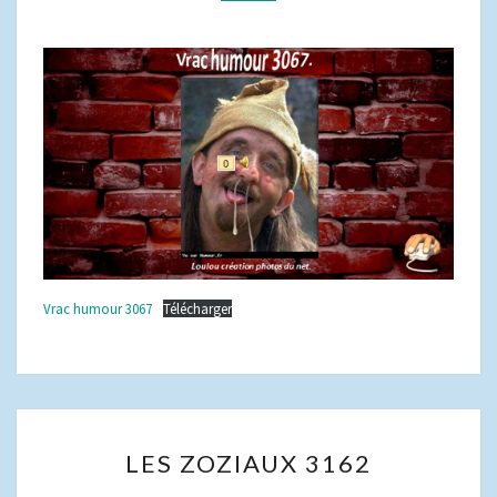
Vrac humour 3067
Télécharger
LES
LES ZOZIAUX 3162
ZOZIAUX