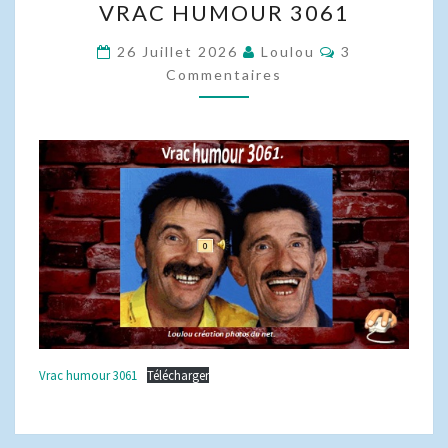
VRAC HUMOUR 3061
HUMOUR
3061
Commentaire
26 Juillet 2026
Loulou
3
Commentaires
Vrac humour 3061
Télécharger