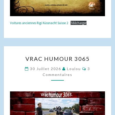
Voitures anciennes Rigi Küssnacht Suisse 2
Télécharger
VRAC
VRAC HUMOUR 3065
HUMOUR
3065
Commentaire
30 Juillet 2026
Loulou
3
Commentaires