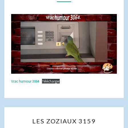
Vrac humour 3064
Télécharger
LES
LES ZOZIAUX 3159
ZOZIAUX