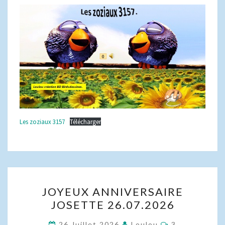
Les zoziaux 3157
Télécharger
JOYEUX
JOYEUX ANNIVERSAIRE
ANNIVERSAIRE
JOSETTE 26.07.2026
JOSETTE
26.07.2026
Commentaire
26 Juillet 2026
Loulou
3