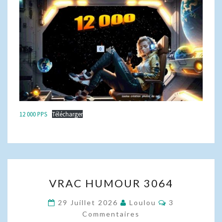
12 000 PPS
Télécharger
VRAC
VRAC HUMOUR 3064
HUMOUR
3064
Commentaire
29 Juillet 2026
Loulou
3
Commentaires