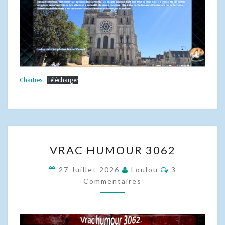
Chartres
Télécharger
VRAC
VRAC HUMOUR 3062
HUMOUR
3062
Commentaire
27 Juillet 2026
Loulou
3
Commentaires