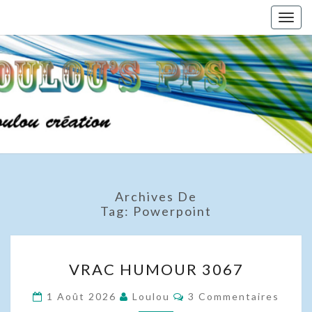
Skip
Togg
to
navig
content
Archives De
Tag:
Powerpoint
VRAC
VRAC HUMOUR 3067
HUMOUR
3067
Commentaires
1 Août 2026
Loulou
3 Commentaires