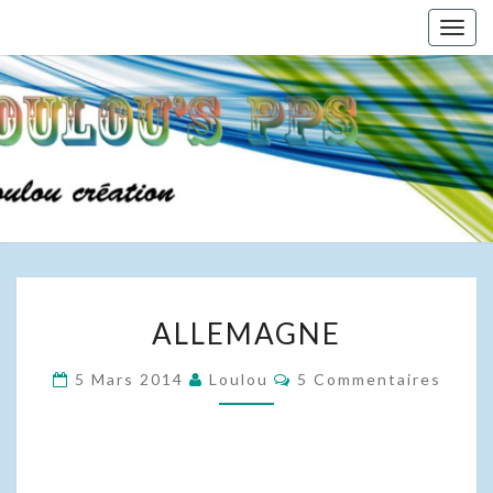
Skip
Togg
to
navig
content
ALLEMAGNE
ALLEMAGNE
Commentaires
5 Mars 2014
Loulou
5 Commentaires