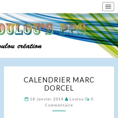
Skip
Togg
to
navig
content
CALENDRIER
CALENDRIER MARC
MARC
DORCEL
DORCEL
Commentaire
18 Janvier 2014
Loulou
0
Commentaire