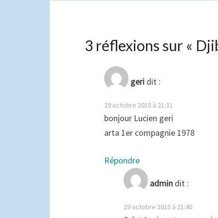
3 réflexions sur «
Dji
geri
dit :
29 octobre 2015 à 21:31
bonjour Lucien geri
arta 1er compagnie 1978
Répondre
admin
dit :
29 octobre 2015 à 21:40