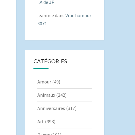
I.A de JP
jeanmie
dans
Vrac humour
3071
CATÉGORIES
Amour
(49)
Animaux
(242)
Anniversaires
(317)
Art
(393)
Divers
(101)