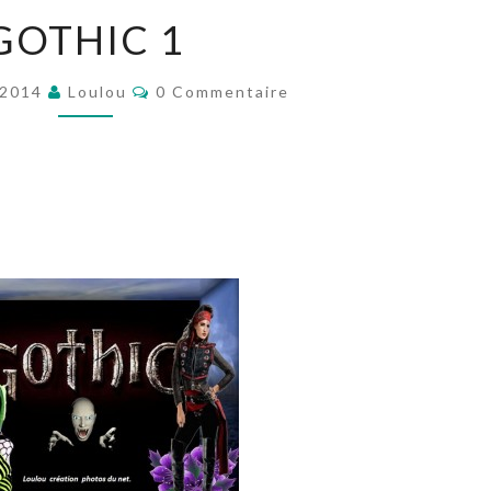
GOTHIC
GOTHIC 1
1
Commentaires
 2014
Loulou
0 Commentaire