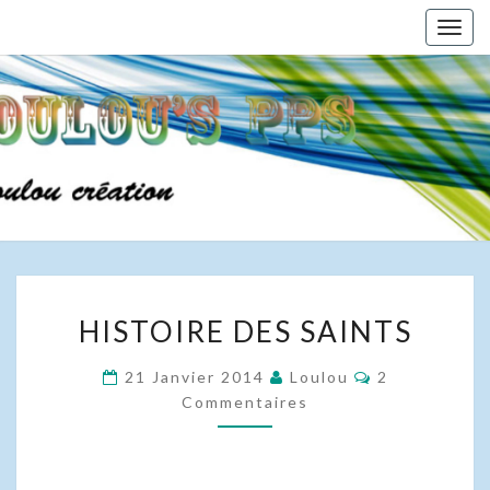
Skip
Togg
to
navig
content
HISTOIRE
HISTOIRE DES SAINTS
DES
SAINTS
Commentaire
21 Janvier 2014
Loulou
2
Commentaires