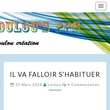
Skip
Togg
to
navig
content
IL
IL VA FALLOIR S’HABITUER
VA
FALLOIR
Commentaires
25 Mars 2014
Loulou
4 Commentaires
S’HABITUER