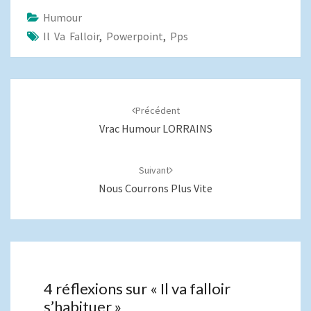
Humour
Il Va Falloir
,
Powerpoint
,
Pps
Navigation
d'article
Précédent
Vrac Humour LORRAINS
Suivant
Nous Courrons Plus Vite
4 réflexions sur «
Il va falloir
s’habituer
»