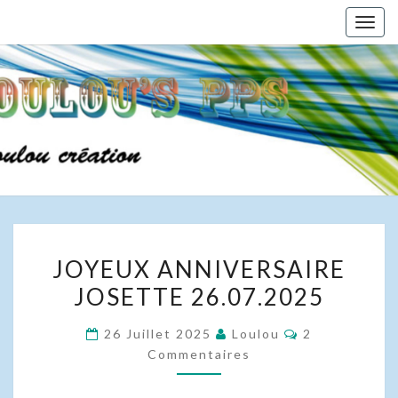
Skip
Togg
to
navig
content
JOYEUX
JOYEUX ANNIVERSAIRE
ANNIVERSAIRE
JOSETTE 26.07.2025
JOSETTE
26.07.2025
Commentaire
26 Juillet 2025
Loulou
2
Commentaires