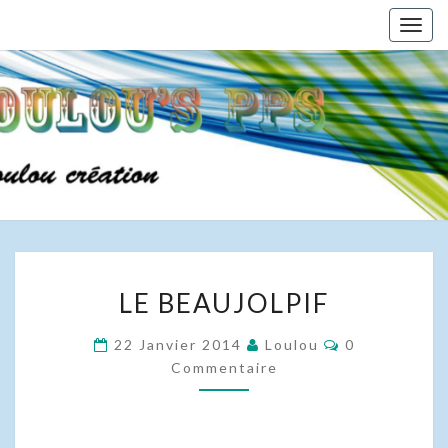
Skip
Togg
to
navig
content
LE
LE BEAUJOLPIF
BEAUJOLPIF
Commentaire
22 Janvier 2014
Loulou
0
Commentaire