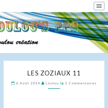
Skip
Togg
to
navig
content
LES
LES ZOZIAUX 11
ZOZIAUX
11
Commentaires
6 Août 2014
Loulou
5 Commentaires