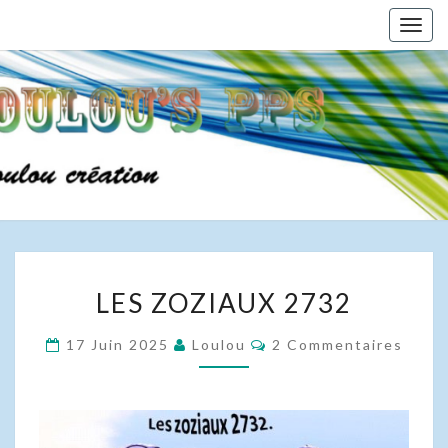
Skip
Togg
to
navig
content
LES
LES ZOZIAUX 2732
ZOZIAUX
2732
Commentaires
17 Juin 2025
Loulou
2 Commentaires