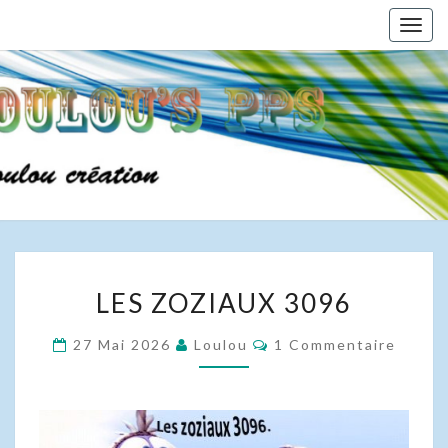
Skip
Togg
to
navig
content
LES
LES ZOZIAUX 3096
ZOZIAUX
3096
Commentaires
27 Mai 2026
Loulou
1 Commentaire