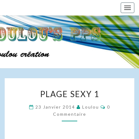
Skip
Togg
to
navig
content
PLAGE
PLAGE SEXY 1
SEXY
1
Commentaire
23 Janvier 2014
Loulou
0
Commentaire