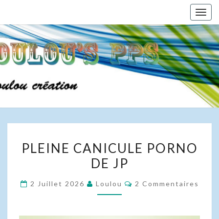
Skip
Togg
to
navig
content
PLEINE
PLEINE CANICULE PORNO
CANICULE
DE JP
PORNO
DE
Commentaires
2 Juillet 2026
Loulou
2 Commentaires
JP