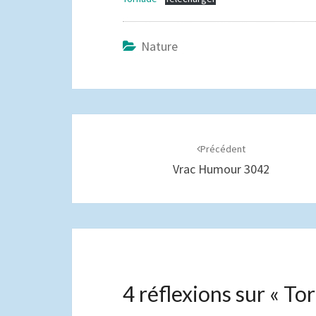
Nature
Navigation
d'article
Précédent
Vrac Humour 3042
4 réflexions sur «
To