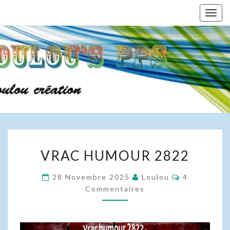
Skip
Togg
to
navig
content
VRAC
VRAC HUMOUR 2822
HUMOUR
2822
Commentair
28 Novembre 2025
Loulou
4
Commentaires