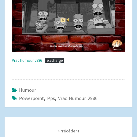
Vrac humour 2986
Télécharger
Humour
Powerpoint
,
Pps
,
Vrac Humour 2986
Navigation
d'article
Précédent