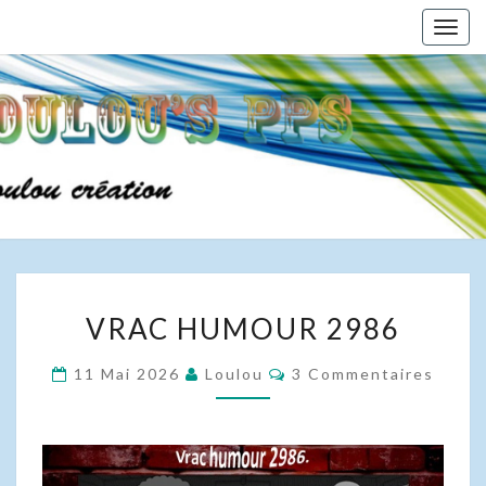
Skip
Togg
to
navig
content
VRAC
VRAC HUMOUR 2986
HUMOUR
2986
Commentaires
11 Mai 2026
Loulou
3 Commentaires