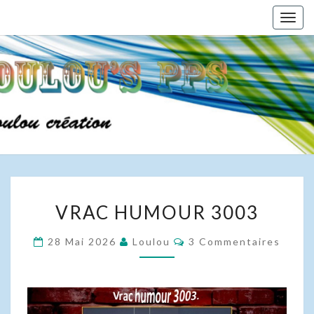
Skip
Togg
to
navig
content
VRAC
VRAC HUMOUR 3003
HUMOUR
3003
Commentaires
28 Mai 2026
Loulou
3 Commentaires