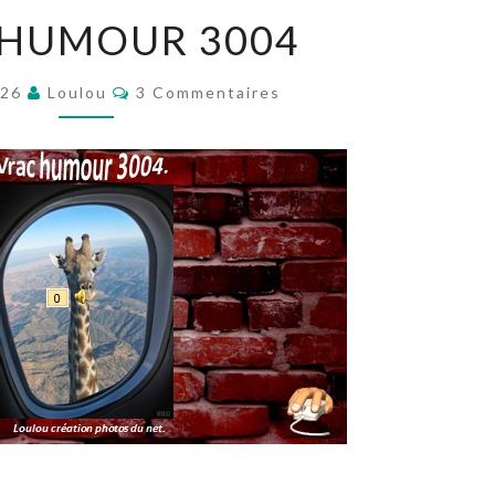
VRAC
 HUMOUR 3004
HUMOUR
3004
Commentaires
026
Loulou
3 Commentaires