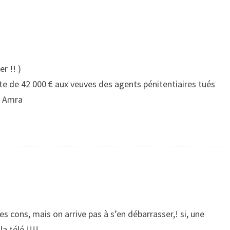
r !! )
te de 42 000 € aux veuves des agents pénitentiaires tués
d Amra
s cons, mais on arrive pas à s’en débarrasser,! si, une
a télé !!!!