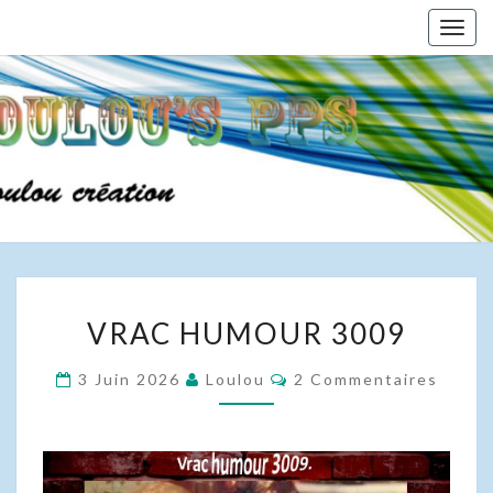
Skip
Togg
to
navig
content
VRAC
VRAC HUMOUR 3009
HUMOUR
3009
Commentaires
3 Juin 2026
Loulou
2 Commentaires