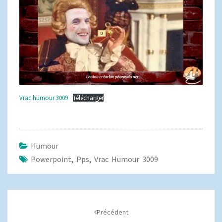
Vrac humour 3009
Télécharger
Humour
Powerpoint
,
Pps
,
Vrac Humour 3009
Navigation
d'article
Précédent