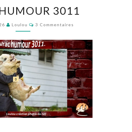
VRAC
 HUMOUR 3011
HUMOUR
3011
Commentaires
026
Loulou
3 Commentaires